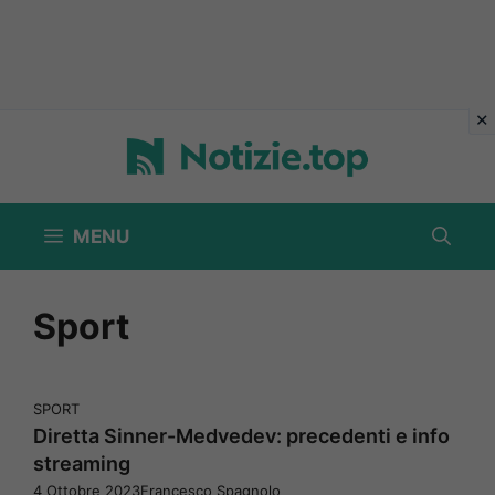
Vai
al
contenuto
MENU
Sport
SPORT
Diretta Sinner-Medvedev: precedenti e info
streaming
4 Ottobre 2023
Francesco Spagnolo