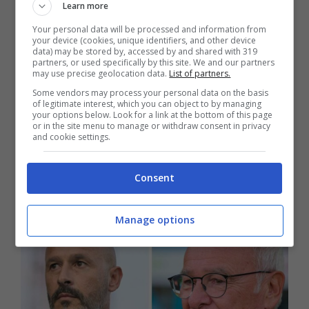
Learn more
Your personal data will be processed and information from
SPORT
your device (cookies, unique identifiers, and other device
data) may be stored by, accessed by and shared with 319
Diretta Inter-Benfica: probabili formazioni e
partners, or used specifically by this site. We and our partners
info streaming
may use precise geolocation data.
List of partners.
3 Ottobre 2023
Francesco Spagnolo
Some vendors may process your personal data on the basis
of legitimate interest, which you can object to by managing
Dopo il pareggio all’esordio contro la Real
your options below. Look for a link at the bottom of this page
or in the site menu to manage or withdraw consent in privacy
Sociedad, l’Inter contro il Benfica deve
and cookie settings.
assolutamente vincere. Le ultime sul
Consent
match. Sfida ...
Manage options