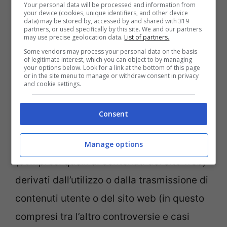
Your personal data will be processed and information from
your device (cookies, unique identifiers, and other device
ogni impiego non autorizzato dei contenuti
data) may be stored by, accessed by and shared with 319
partners, or used specifically by this site. We and our partners
utente (da parte di altri utenti) ed
may use precise geolocation data.
List of partners.
escludiamo qualunque responsabilità nel
Some vendors may process your personal data on the basis
of legitimate interest, which you can object to by managing
your options below. Look for a link at the bottom of this page
caso in cui dei contenuti utente violino i
or in the site menu to manage or withdraw consent in privacy
and cookie settings.
diritti d’autore, marchi depositati o altri
diritti protettivi della proprietà intellettuale
Consent
di un altro Utente o di un altra persona.
L’Utente è il solo responsabile dei danni
Manage options
(compresi quelli ai contenuti del sito web)
derivati dall’utilizzo o dalla trasmissione di
contenuti utente o del sito web (in questo
compresi tra l’altro controversie e casi