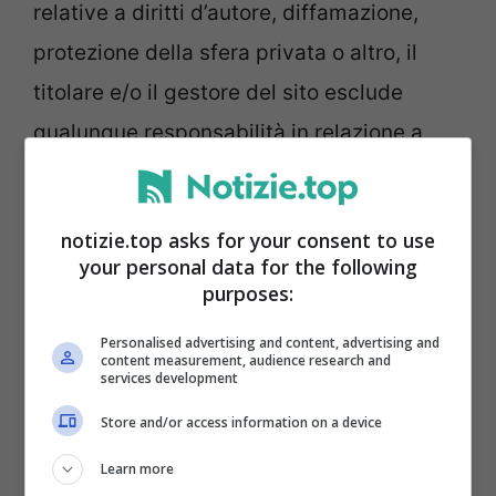
relative a diritti d’autore, diffamazione,
protezione della sfera privata o altro, il
titolare e/o il gestore del sito esclude
qualunque responsabilità in relazione a
qualunque contenuto utente, compresa la
responsabilità per qualunque errore, virus,
notizie.top asks for your consent to use
diffamazione, offesa scritta, oscenità o
your personal data for the following
inesattezza che possa essere contenuta
purposes:
nei contenuti utente o in relazione a
Personalised advertising and content, advertising and
content measurement, audience research and
qualunque contenuto utente
services development
eventualmente illegale o a qualunque altro
Store and/or access information on a device
contenuto utente.
Learn more
Escludiamo qualunque responsabilità per