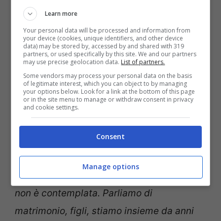
che paghi lei. Quando tocca a me, regalo
Learn more
sempre una mancia considerevole al
Your personal data will be processed and information from
ristorante: non mi sono mai trovato male e
your device (cookies, unique identifiers, and other device
data) may be stored by, accessed by and shared with 319
per questo credo sia giusto premiare il
partners, or used specifically by this site. We and our partners
may use precise geolocation data.
List of partners.
personale, ma quando paga lei..”.
Some vendors may process your personal data on the basis
of legitimate interest, which you can object to by managing
your options below. Look for a link at the bottom of this page
or in the site menu to manage or withdraw consent in privacy
Ad avere parlato della questione è stato
and cookie settings.
proprio l’uomo che si è rivolto sui social a
Consent
degli utenti anche per chiedere dei
consigli in merito al fatto che gli sta
Manage options
capitando e ancora: “
Se paga lei, la mancia
non è contemplata. Parliamo di
matrimonio, figli, stiamo insieme da anni