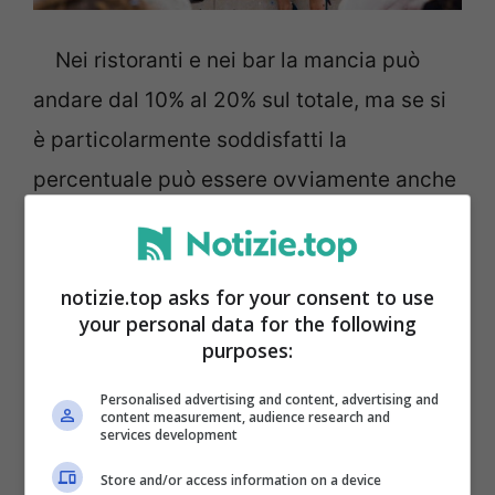
Nei ristoranti e nei bar la mancia può
andare dal 10% al 20% sul totale, ma se si
è particolarmente soddisfatti la
percentuale può essere ovviamente anche
più, ebbene questo particolare che da
sempre in America è una consuetudine,
notizie.top asks for your consent to use
per la donna pare essere davvero
your personal data for the following
sbagliata:
“Quando andiamo in un
purposes:
ristornate e arriva il momento del conto,
Personalised advertising and content, advertising and
dividiamo senza problemi, a metà. Capita,
content measurement, audience research and
services development
a volte, che paghi io, mentre altre volte,
Store and/or access information on a device