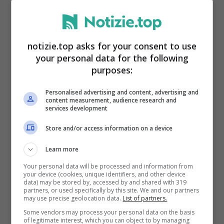
Palleggiatrici
: Francesca Bosio, Giulia
Gennari
notizie.top asks for your consent to use
your personal data for the following
purposes:
Opposti
: Sylvia Nwakalor, Ekateria
Personalised advertising and content, advertising and
Antropova
content measurement, audience research and
services development
Schiacciatrici
: Myriam Sylla, Elena Pietrini,
Store and/or access information on a device
Alice Degradi, Francesca Villani
Learn more
Your personal data will be processed and information from
your device (cookies, unique identifiers, and other device
Centrali
: Marina Lubian, Elena Pietrini,
data) may be stored by, accessed by and shared with 319
partners, or used specifically by this site. We and our partners
Alice Degradi, Francesca Villani
may use precise geolocation data.
List of partners.
Some vendors may process your personal data on the basis
of legitimate interest, which you can object to by managing