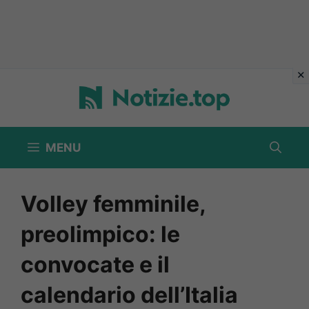
Vai
al
contenuto
MENU
Volley femminile,
preolimpico: le
convocate e il
calendario dell’Italia