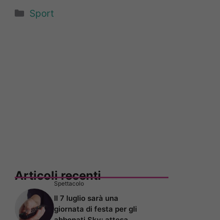
Categorie
Sport
Articoli recenti
Spettacolo
Il 7 luglio sarà una
giornata di festa per gli
abbonati Sky: attesa