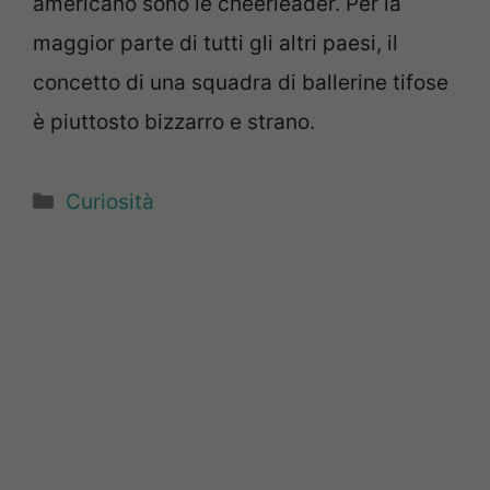
americano sono le cheerleader. Per la
maggior parte di tutti gli altri paesi, il
concetto di una squadra di ballerine tifose
è piuttosto bizzarro e strano.
Categorie
Curiosità