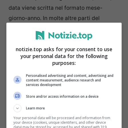
data viene scritta nel formato mese-
giorno-anno. In molte altre parti del
mondo, tra cui anche l’Italia, questa viene
scritta nel formato giorno-mese-anno.
notizie.top asks for your consent to use
Anche il colore delle banconote è diverso.
your personal data for the following
Negli altri paesi, fuori dagli USA, i soldi
purposes:
sono tutti di diversi colori e dimensioni
Personalised advertising and content, advertising and
spesso per rappresentare e stabilire il
content measurement, audience research and
services development
loro valore.
Quelle statunitensi, invece,
Store and/or access information on a device
portano a grande confusione visto che
Learn more
sono tutte della stessa tonalità di verde.
Your personal data will be processed and information from
Nonostante ciò hanno immagini
your device (cookies, unique identifiers, and other device
data) may be stored by, accessed by and shared with 319