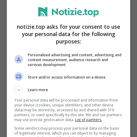
notizie.top asks for your consent to use
your personal data for the following
purposes:
Personalised advertising and content, advertising and
content measurement, audience research and
Adriano Panatta arrivato a numero 4 al mondo –
services development
Notizie.top –
Store and/or access information on a device
I migliori italiani di sempre
Learn more
Your personal data will be processed and information from
your device (cookies, unique identifiers, and other device
In questi ultimi anni i tennisti italiani
data) may be stored by, accessed by and shared with 319
partners, or used specifically by this site. We and our partners
hanno raggiunto importanti traguard
i,
may use precise geolocation data.
List of partners.
segno di una crescita costante di squadra:
Some vendors may process your personal data on the basis
of legitimate interest, which you can object to by managing