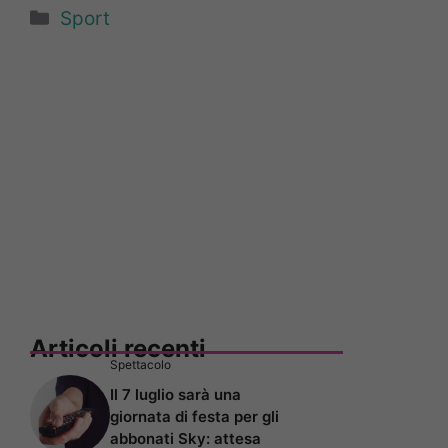
Categorie
Sport
Articoli recenti
Spettacolo
Il 7 luglio sarà una
giornata di festa per gli
abbonati Sky: attesa