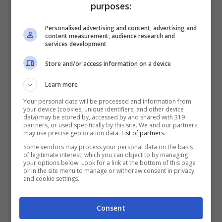
purposes:
Personalised advertising and content, advertising and
content measurement, audience research and
services development
Un post condiviso da Arisa (@arisamusic)
Store and/or access information on a device
“So di essere una persona
Learn more
fuori dagli schemi”
Your personal data will be processed and information from
your device (cookies, unique identifiers, and other device
data) may be stored by, accessed by and shared with 319
partners, or used specifically by this site. We and our partners
Arisa appare una persona che vive in un
may use precise geolocation data.
List of partners.
mondo tutto suo,
con una personalità
Some vendors may process your personal data on the basis
of legitimate interest, which you can object to by managing
sincera, ma un po’ stralunata,
“Sono
your options below. Look for a link at the bottom of this page
or in the site menu to manage or withdraw consent in privacy
and cookie settings.
considerata un’artista difficile, ma lo
dicono apposta, perché ho un senso del
Consent
dovere molto radicato che arriva anche