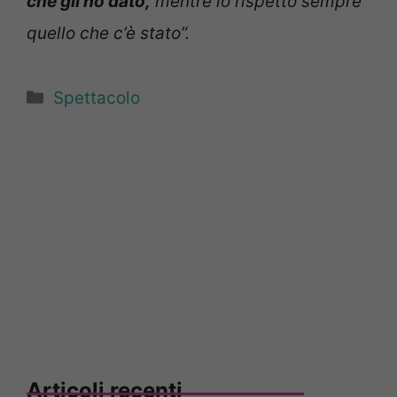
che gli ho dato,
mentre io rispetto sempre
quello che c’è stato”.
Categorie
Spettacolo
Articoli recenti