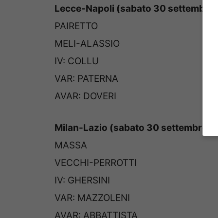
Lecce-Napoli (sabato 30 settembre 
PAIRETTO
MELI-ALASSIO
IV: COLLU
VAR: PATERNA
AVAR: DOVERI
Milan-Lazio (sabato 30 settembre or
MASSA
VECCHI-PERROTTI
IV: GHERSINI
VAR: MAZZOLENI
AVAR: ABBATTISTA