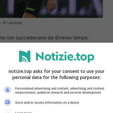
p – © Lapresse
i che non succedevano da diverso tempo.
o per quattro turni dopo l’errore in Juventus-
un Fiorentina-Cagliari non semplice. L’Inter
ntrato davvero molto poco in questi ultimi
notizie.top asks for your consent to use your
fidata a Massa di Imperia mentre toccherà a
personal data for the following purposes:
torna in questo turno a cadere la questione
Personalised advertising and content, advertising and content
one di Ostia chiamato a dirigere il derby
measurement, audience research and services development
te le designazioni:
Store and/or access information on a device