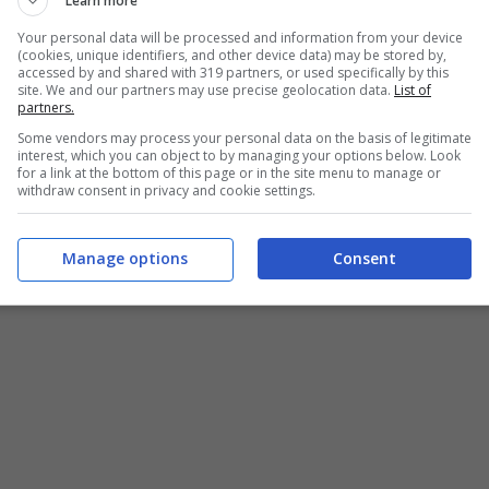
Learn more
ore 15)
Your personal data will be processed and information from your device
(cookies, unique identifiers, and other device data) may be stored by,
accessed by and shared with 319 partners, or used specifically by this
site. We and our partners may use precise geolocation data.
List of
partners.
Some vendors may process your personal data on the basis of legitimate
interest, which you can object to by managing your options below. Look
for a link at the bottom of this page or in the site menu to manage or
withdraw consent in privacy and cookie settings.
Manage options
Consent
e 18)