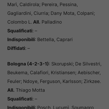
Marì, Caldirola; Pereira, Pessina,
Gagliardini, Ciurria; Dany Mota, Colpani;
Colombo L.
All.
Palladino
Squalificati
: –
Indisponibili
: Bettella, Caprari
Diffidati
: –
Bologna (4-2-3-1)
: Skorupski; De Silvestri,
Beukema, Calafiori, Kristiansen; Aebischer,
Feuler; Ndoye, Ferguson, Karlsson; Zirkzee.
All.
Thiago Motta
Squalificati
: –
Indisponibili
: Posch, Lucumì, Soumaoro