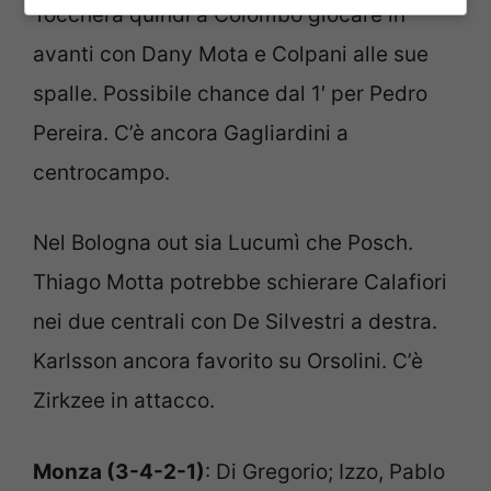
Toccherà quindi a Colombo giocare in
avanti con Dany Mota e Colpani alle sue
spalle. Possibile chance dal 1′ per Pedro
Pereira. C’è ancora Gagliardini a
centrocampo.
Nel Bologna out sia Lucumì che Posch.
Thiago Motta potrebbe schierare Calafiori
nei due centrali con De Silvestri a destra.
Karlsson ancora favorito su Orsolini. C’è
Zirkzee in attacco.
Monza (3-4-2-1)
: Di Gregorio; Izzo, Pablo