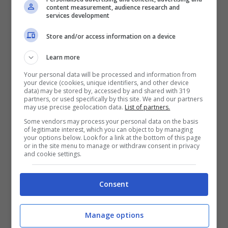
content measurement, audience research and
services development
Store and/or access information on a device
Learn more
Your personal data will be processed and information from
your device (cookies, unique identifiers, and other device
data) may be stored by, accessed by and shared with 319
partners, or used specifically by this site. We and our partners
may use precise geolocation data.
List of partners.
Some vendors may process your personal data on the basis
of legitimate interest, which you can object to by managing
your options below. Look for a link at the bottom of this page
or in the site menu to manage or withdraw consent in privacy
and cookie settings.
Chance per Colombo dal 1′ in casa Monza – Notizie.top –
Consent
© Lapresse
Manage options
Nel Monza la tegola è sicuramente Caprari.