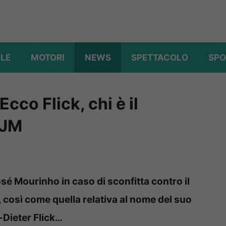
YLE
MOTORI
NEWS
SPETTACOLO
SPO
co Flick, chi è il
 JM
osé Mourinho in caso di sconfitta contro il
 così come quella relativa al nome del suo
s-Dieter Flick…