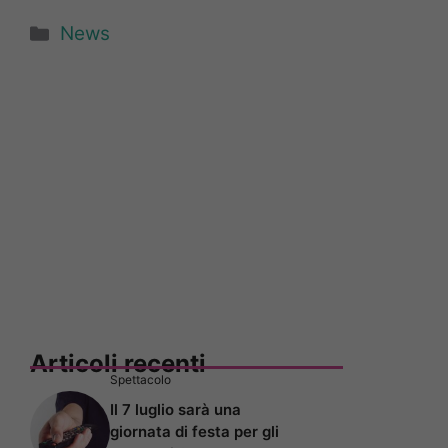
Categorie
News
Articoli recenti
Spettacolo
Il 7 luglio sarà una
giornata di festa per gli