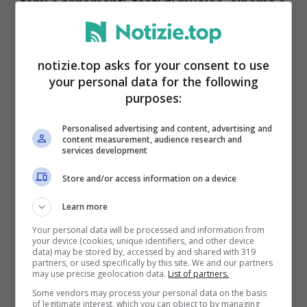
temi e argomenti, testi di musica, cinema e
teatro
saranno totalmente a disposizione
di chiunque svolga una tratta du un mezzo
notizie.top asks for your consent to use
Atac.
your personal data for the following
purposes:
Personalised advertising and content, advertising and
content measurement, audience research and
services development
Store and/or access information on a device
Learn more
Your personal data will be processed and information from
your device (cookies, unique identifiers, and other device
data) may be stored by, accessed by and shared with 319
partners, or used specifically by this site. We and our partners
may use precise geolocation data.
List of partners.
Some vendors may process your personal data on the basis
Biblioteca digitale a Roma, Notizie.top
of legitimate interest, which you can object to by managing