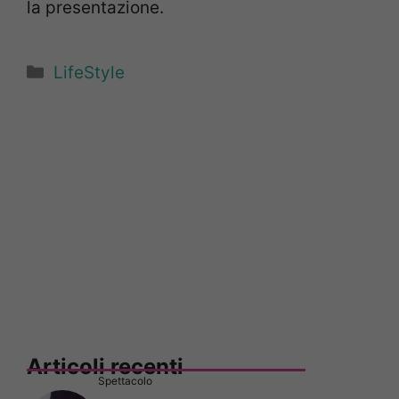
la presentazione.
Categorie
LifeStyle
Articoli recenti
Spettacolo