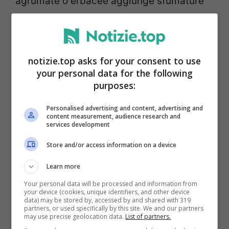
agrumate o erbacee aggiunge sfumature
interessanti, e proprio per questo
Malfy
Gin
si rivela un alleato ideale. Con il suo
profilo aromatico che bilancia ginepro,
notizie.top asks for your consent to use
your personal data for the following
scorze di arancia italiana e spezie delicate,
purposes:
dona al Negroni una profondità piacevole e
Personalised advertising and content, advertising and
mai invadente.
content measurement, audience research and
services development
Malfy Gin Originale
abbraccia palato e
Store and/or access information on a device
olfatto con un bouquet che unisce ginepro,
Learn more
scorze di arancia italiana e spezie delicate.
Your personal data will be processed and information from
your device (cookies, unique identifiers, and other device
La combinazione crea un corpo aromatico
data) may be stored by, accessed by and shared with 319
partners, or used specifically by this site. We and our partners
may use precise geolocation data.
List of partners.
fresco e bilanciato, in grado di sposarsi