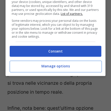
your device (cookies, unique identifiers, and other device
Entrare nella chat in cui vuoi condividere la
data) may be stored by, accessed by and shared with 319
partners, or used specifically by this site. We and our partners
tua posizione, cliccare sulla graffetta che
may use precise geolocation data.
List of partners.
apre le varie opzioni e poi seleziona
Some vendors may process your personal data on the basis
of legitimate interest, which you can object to by managing
your options below. Look for a link at the bottom of this page
“Posizione”. A quel punto si aprirà una
or in the site menu to manage or withdraw consent in privacy
and cookie settings.
mappa in cui un puntino blu indicherà il
luogo in cui ti trovi al momento. Da quel
Consent
momento in poi, l’applicazione permette di
inviare la posizione attuale in qualsiasi
Manage options
posto ci troviamo e in un luogo preciso che
si trova nelle vicinanze o della propria
posizione in tempo reale.
Infine, nota bene: quest’ultima opzione