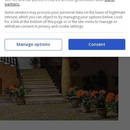
partners.
Some vendors may process your personal data on the basis of legitimate
interest, which you can object to by managing your options below. Look
for a link at the bottom of this page or in the site menu to manage or
withdraw consent in privacy and cookie settings.
Manage options
Consent