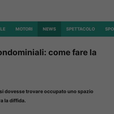
YLE
MOTORI
NEWS
SPETTACOLO
SPO
ndominiali: come fare la
i si dovesse trovare occupato uno spazio
 la diffida.