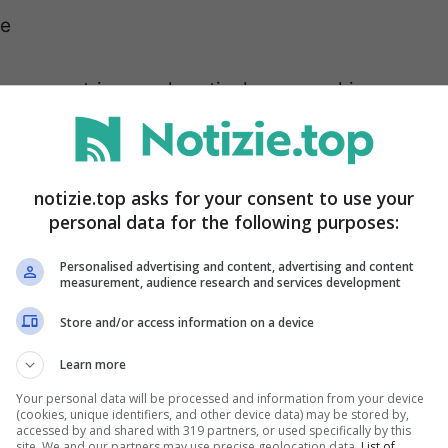
ne
ico, ma entriamo nel particolare e cerchiamo
 particolari a cui è il caso di prestare sempre
notizie.top asks for your consent to use your
personal data for the following purposes:
are una diffida?
Personalised advertising and content, advertising and content
measurement, audience research and services development
volte di avere dei problemi per quello che
ovarsi nella condizione di vedere occupati
Store and/or access information on a device
ema si affronta con una diffida.
Learn more
Your personal data will be processed and information from your device
(cookies, unique identifiers, and other device data) may be stored by,
accessed by and shared with 319 partners, or used specifically by this
site. We and our partners may use precise geolocation data.
List of