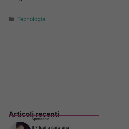
Categorie
Tecnologia
Articoli recenti
Spettacolo
Il 7 luglio sarà una