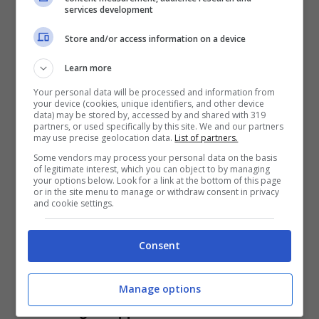
services development
Store and/or access information on a device
Learn more
Your personal data will be processed and information from
your device (cookies, unique identifiers, and other device
data) may be stored by, accessed by and shared with 319
Zuckerberg proprietario di Meta – Notizie.top –
partners, or used specifically by this site. We and our partners
may use precise geolocation data.
List of partners.
Some vendors may process your personal data on the basis
Un escamotage per aggirare
of legitimate interest, which you can object to by managing
your options below. Look for a link at the bottom of this page
delle regole
or in the site menu to manage or withdraw consent in privacy
and cookie settings.
La novità potrebbe arrivare già dalle
Consent
prossime settimane
per conformarsi ai
rilevi dell’Unione europea sulla privacy.
Le
Manage options
nuove regole approvate infatti dal