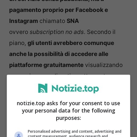
pagamento proprio per Facebook e
Instagram
chiamato
SNA
ovvero
subscription no ads
. Secondo il
piano,
gli utenti avrebbero comunque
anche la possibilità di accedere alle
piattaforme gratuitamente
visualizzando
annunci personalizzati, esattamente come
avviene ora.
notizie.top asks for your consent to use
your personal data for the following
purposes:
Personalised advertising and content, advertising and
content measurement, audience research and