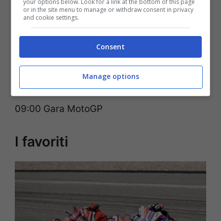
your options below. Look for a link at the bottom of this page
09:00 Sprint MotoGP
or in the site menu to manage or withdraw consent in privacy
and cookie settings.
Domenica 16 ottobre 2023
Consent
04:40-04:50 Warm Up MotoGP
06:00 Gara Moto3
Manage options
07:15 Gara Moto2
09:00 Gara MotoGP
I favoriti