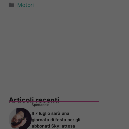
Categorie
Motori
Articoli recenti
Spettacolo
Il 7 luglio sarà una
giornata di festa per gli
abbonati Sky: attesa