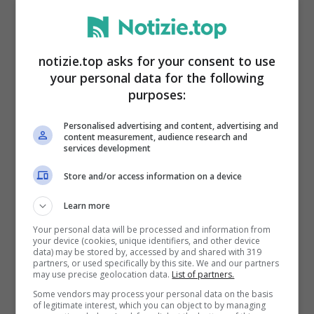
09:00-10:00 FP2 MotoGP
notizie.top asks for your consent to use
Sabato 14 ottobre
2023
your personal data for the following
purposes:
02:40-03:10 FP3 Moto3
03:25-03:55 FP3 Moto2
Personalised advertising and content, advertising and
content measurement, audience research and
04:10-04:40 FP3 MotoGP
services development
04:50-05:05 Q1 MotoGP
Store and/or access information on a device
05:15-05:30 Q2 MotoGP
Learn more
06:50-07:05 Q1 Moto3
Your personal data will be processed and information from
your device (cookies, unique identifiers, and other device
07:15-07:30 Q2 Moto3
data) may be stored by, accessed by and shared with 319
partners, or used specifically by this site. We and our partners
07:45-08:00 Q1 Moto2
may use precise geolocation data.
List of partners.
Some vendors may process your personal data on the basis
08:10-08:25 Q2 Moto2
of legitimate interest, which you can object to by managing