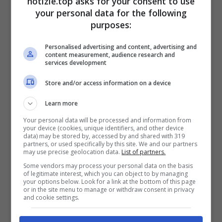
notizie.top asks for your consent to use
your personal data for the following
e Ceccarelli. La speranza è sicuramente
purposes:
quella di ottenere il massimo oltre che
Personalised advertising and content, advertising and
magari avere un apporto dalla panchina.
content measurement, audience research and
services development
Migliore formazione perla Francia, con
Store and/or access information on a device
Lucu che sostituirà Dupont.
Learn more
Francia
: Ramos, Penaud, Fickou, Danty,
Your personal data will be processed and information from
your device (cookies, unique identifiers, and other device
Bielle-Biarrey, Jalibert, Lucu, Alldritt,
data) may be stored by, accessed by and shared with 319
partners, or used specifically by this site. We and our partners
may use precise geolocation data.
List of partners.
Ollivon, Jelonch, Flament, Woki, Atonio,
Some vendors may process your personal data on the basis
Mauvaka, Baille.
A disposizione
:
of legitimate interest, which you can object to by managing
your options below. Look for a link at the bottom of this page
Bourgarrit, Wardi, Aldegheri, Taofifenua,
or in the site menu to manage or withdraw consent in privacy
and cookie settings.
Cros, Couillod, Moefana,