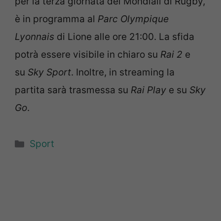
per la terza giornata dei Mondiali di Rugby,
è in programma al
Parc Olympique
Lyonnais
di Lione alle ore 21:00. La sfida
potrà essere visibile in chiaro su
Rai 2
e
su
Sky Sport
. Inoltre, in streaming la
partita sarà trasmessa su
Rai Play
e su
Sky
Go
.
Categorie
Sport