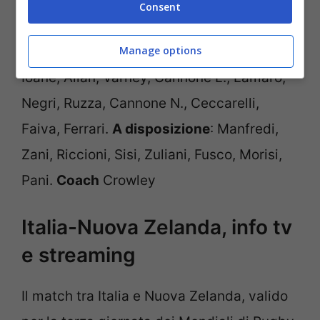
Jaminet.
Coach
Galthié
Consent
Italia
: Capuozzo, Bruno, Brex, Garbisi P.,
Manage options
Ioane, Allan, Varney, Cannone L., Lamaro,
Negri, Ruzza, Cannone N., Ceccarelli,
Faiva, Ferrari.
A disposizione
: Manfredi,
Zani, Riccioni, Sisi, Zuliani, Fusco, Morisi,
Pani.
Coach
Crowley
Italia-Nuova Zelanda, info tv
e streaming
Il match tra Italia e Nuova Zelanda, valido