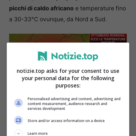
picchi di caldo africano
e temperature fino
a 30-33°C ovunque, da Nord a Sud.
notizie.top asks for your consent to use
your personal data for the following
purposes:
Personalised advertising and content, advertising and
content measurement, audience research and
services development
Store and/or access information on a device
Temperature oltre la norma anche nei prossimi giorni –
Notizie.top
Learn more