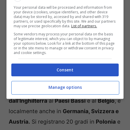
Your personal data will be processed and information from
Temperature oltre la norma
your device (cookies, unique identifiers, and other device
data) may be stored by, accessed by and shared with 319
partners, or used specifically by this site. We and our partners
anche in Europa
may use precise geolocation data.
List of partners.
Some vendors may process your personal data on the basis
of legitimate interest, which you can object to by managing
your options below. Look for a link at the bottom of this page
E il caldo estremo, il clima cambiato, si
or in the site menu to manage or withdraw consent in privacy
and cookie settings.
osserva anche in Europa
con tantissimi
nuovi record per il mese di Ottobre: in
Consent
Spagna
si superano i 38 gradi, in
Francia
i
Manage options
35, ma abbiamo anche 25-26 gradi
dall’Inghilterra
ai
Paesi
Bassi
e al
Belgio
, e
localmente anche in
Germania, Svizzera e
Austria.
Si registrano 20 gradi in
Polonia
e