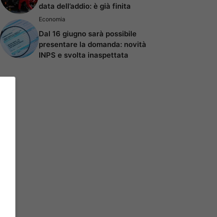
data dell’addio: è già finita
Economia
Dal 16 giugno sarà possibile
presentare la domanda: novità
INPS e svolta inaspettata