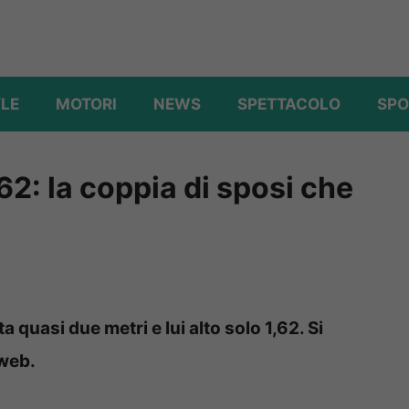
YLE
MOTORI
NEWS
SPETTACOLO
SPO
1,62: la coppia di sposi che
a quasi due metri e lui alto solo 1,62. Si
 web.