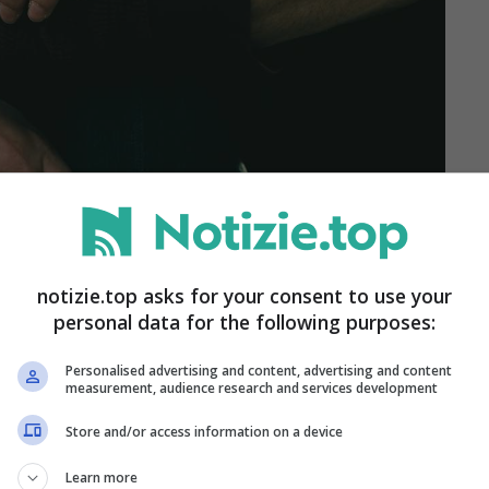
 davvero una delle coppie più felici al mondo
notizie.top asks for your consent to use your
sui social, sono anche riusciti a diventare
personal data for the following purposes:
o apprezzati dai follower.
Personalised advertising and content, advertising and content
measurement, audience research and services development
di follower da tutto il mondo. I due
Store and/or access information on a device
a quotidiana, spesso facendo ironia sulle
Learn more