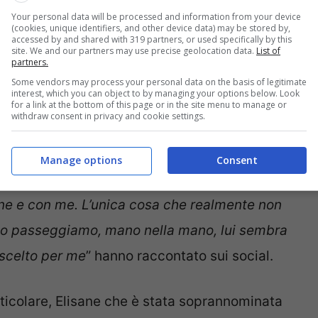
ivere ogni giorno, ma non è raro che si trovino
Your personal data will be processed and information from your device
(cookies, unique identifiers, and other device data) may be stored by,
conosciamoli meglio.
accessed by and shared with 319 partners, or used specifically by this
site. We and our partners may use precise geolocation data.
List of
partners.
a ma unita dall’amore: sui
Some vendors may process your personal data on the basis of legitimate
interest, which you can object to by managing your options below. Look
for a link at the bottom of this page or in the site menu to manage or
withdraw consent in privacy and cookie settings.
no costruito una splendida famiglia. Il loro –
Manage options
Consent
ò che mi ha attirato è la sua personalità, il
ne e con me. L’unica cosa che realmente non
ndo passeggiamo, mano nella mano, lui sembra
a scelto per me
” hanno raccontato sui social.
rticolare, Elisane che è stata soprannominata