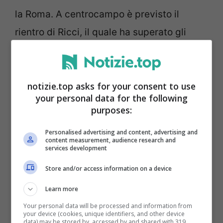
la Roma. A centrocampo è previsto il
rientro di Ricci, il quale ha superato gli
acciacchi e sfiderà la squadra che più lo
ha cercato durante la scorsa estate.
notizie.top asks for your consent to use
your personal data for the following
purposes:
Personalised advertising and content, advertising and
content measurement, audience research and
services development
Store and/or access information on a device
Learn more
Your personal data will be processed and information from
your device (cookies, unique identifiers, and other device
data) may be stored by, accessed by and shared with 319