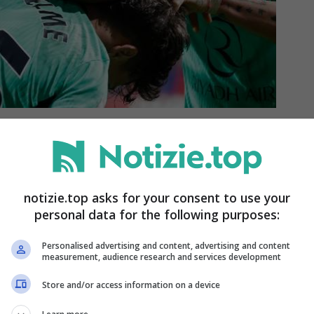
nsa
 classifica dopo la settima giornata del
notizie.top asks for your consent to use your
personal data for the following purposes:
Personalised advertising and content, advertising and content
Lukebakio, 38′ Suso, 51′ Lamela, 71′ rig.
measurement, audience research and services development
Store and/or access information on a device
, 41′ Raphinha, 45’+3 Prats (M), 75′ Lopez F.)