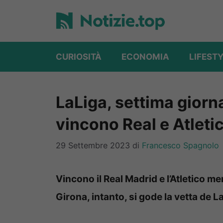
Vai
al
contenuto
CURIOSITÀ
ECONOMIA
LIFEST
LaLiga, settima giorna
vincono Real e Atletic
29 Settembre 2023
di
Francesco Spagnolo
Vincono il Real Madrid e l’Atletico men
Girona, intanto, si gode la vetta de L