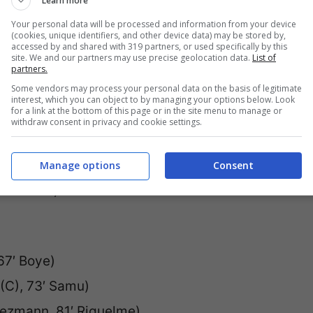
Learn more
Your personal data will be processed and information from your device
(cookies, unique identifiers, and other device data) may be stored by,
accessed by and shared with 319 partners, or used specifically by this
site. We and our partners may use precise geolocation data.
List of
e (A), 51′ Alvarez, 62′ Williams I. (A), 83′
partners.
Some vendors may process your personal data on the basis of legitimate
interest, which you can object to by managing your options below. Look
for a link at the bottom of this page or in the site menu to manage or
rahim Diaz, 54′ Joselu)
withdraw consent in privacy and cookie settings.
(V), 56′ Dovbyk, 61′ Garcia E.)
Manage options
Consent
nandez C.)
67′ Boye)
 (C), 73′ Samu)
iezmann, 81′ Riquelme)