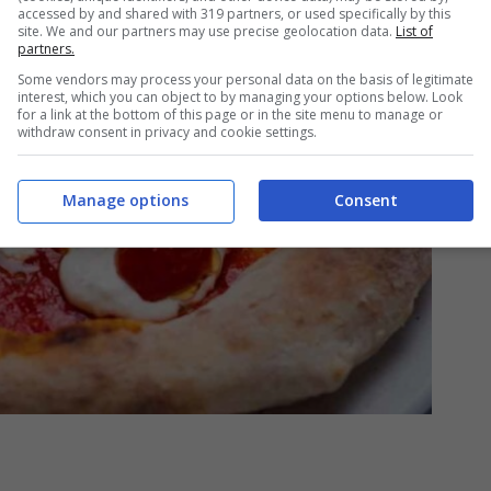
accessed by and shared with 319 partners, or used specifically by this
site. We and our partners may use precise geolocation data.
List of
partners.
Some vendors may process your personal data on the basis of legitimate
interest, which you can object to by managing your options below. Look
for a link at the bottom of this page or in the site menu to manage or
withdraw consent in privacy and cookie settings.
Manage options
Consent