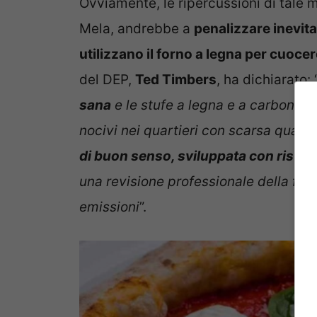
Ovviamente, le ripercussioni di tale
Mela, andrebbe a
penalizzare inevita
utilizzano il forno a legna per cuocer
del DEP,
Ted Timbers
, ha dichiarato: 
sana
e le stufe a legna e a carbone so
nocivi nei quartieri con scarsa qualità
di buon senso, sviluppata con ristora
una revisione professionale della fattib
emissioni
”.