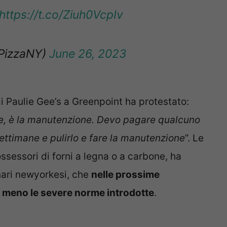
https://t.co/Ziuh0VcpIv
PizzaNY)
June 26, 2023
 di Paulie Gee’s a Greenpoint ha protestato:
one, è la manutenzione. Devo pagare qualcuno
settimane e pulirlo e fare la manutenzione
”. Le
sessori di forni a legna o a carbone, ha
onari newyorkesi, che
nelle prossime
 meno le severe norme introdotte
.