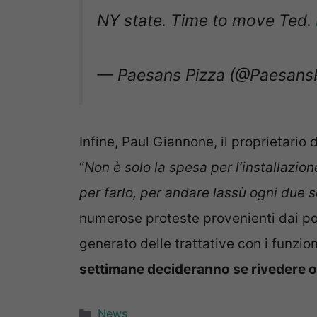
NY state. Time to move Ted.
— Paesans Pizza (@Paesans
Infine, Paul Giannone, il proprietario
“
Non è solo la spesa per l’installazi
per farlo, per andare lassù ogni due 
numerose proteste provenienti dai pos
generato delle trattative con i funzi
settimane decideranno se rivedere o
Categorie
News