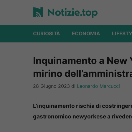
Vai
al
contenuto
CURIOSITÀ
ECONOMIA
LIFEST
Inquinamento a New Yor
mirino dell’amministr
28 Giugno 2023
di
Leonardo Marcucci
L’inquinamento rischia di costringer
gastronomico newyorkese a rivedere 