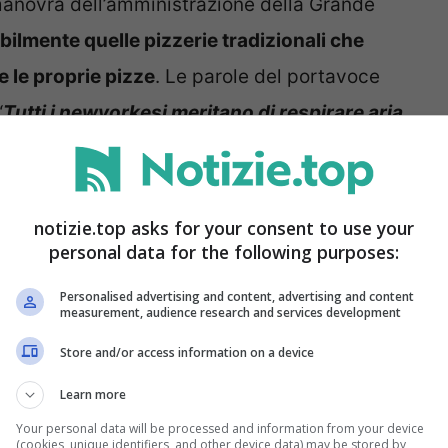
 manovra dell’amministrazione della Grande
bilmente quelle pizzerie tradizionali che
e le proprie pizze
. Le parole del portavoce
“
Tutti i newyorkesi meritano di respirare aria
no tra i maggiori contributori di inquinanti
 dell’aria
”. Ha poi proseguito: “
Questa regola
nti e gruppi di giustizia ambientale
, richiede
notizie.top asks for your consent to use your
personal data for the following purposes:
ilità dell’installazione di controlli delle
Personalised advertising and content, advertising and content
measurement, audience research and services development
Store and/or access information on a device
Learn more
Your personal data will be processed and information from your device
(cookies, unique identifiers, and other device data) may be stored by,