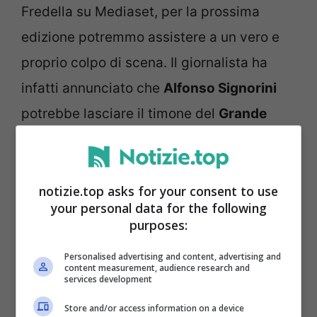
Fredella su Mediaset, per la prossima
edizione potremmo assistere a un vero e
proprio colpo di scena. Il giornalista ha
infatti annunciato che
Alfonso Signorini
potrebbe lasciare il timone del
Grande
Fratello
a favore di un volto noto della
televisione italiana:
Barbara Palombelli
.
notizie.top asks for your consent to use
your personal data for the following
La Palombelli
non è nuova ai riflettori della
purposes:
cronaca televisiva e la sua esperienza nel
Personalised advertising and content, advertising and
campo giornalistico e nella conduzione
content measurement, audience research and
services development
potrebbe portare una ventata d’aria fresca
Store and/or access information on a device
al reality show più discusso d’Italia. Già nel