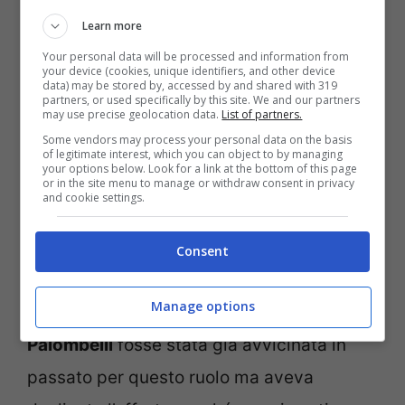
2018 si era parlato della possibilità che
Learn more
Mediaset affidasse a lei la conduzione del
Your personal data will be processed and information from
your device (cookies, unique identifiers, and other device
data) may be stored by, accessed by and shared with 319
programma. Secondo quanto riportato
partners, or used specifically by this site. We and our partners
may use precise geolocation data.
List of partners.
all’epoca da
Davide Maggio
, l’idea era
Some vendors may process your personal data on the basis
stata presa in considerazione ma poi
of legitimate interest, which you can object to by managing
your options below. Look for a link at the bottom of this page
or in the site menu to manage or withdraw consent in privacy
accantonata per diverse ragioni.
and cookie settings.
Ora sembra che questa “vecchia idea” sia
Consent
tornata prepotentemente d’attualità.
Manage options
Parpiglia
ha sottolineato come
Barbara
Palombelli
fosse stata già avvicinata in
passato per questo ruolo ma aveva