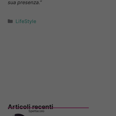
sua presenza.”
Categorie
LifeStyle
Articoli recenti
Spettacolo