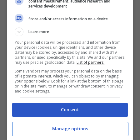
content measurement, audience research and
services development
Store and/or access information on a device
Learn more
Your personal data will be processed and information from
your device (cookies, unique identifiers, and other device
data) may be stored by, accessed by and shared with 319
partners, or used specifically by this site. We and our partners
may use precise geolocation data.
List of partners.
Some vendors may process your personal data on the basis
of legitimate interest, which you can object to by managing
your options below. Look for a link at the bottom of this page
or in the site menu to manage or withdraw consent in privacy
and cookie settings.
Federica Panicucci nel salotto di Verissimo – Notizie.top –
Consent
Un amore solido
Manage options
Un amore che dura da anni e che è sempre