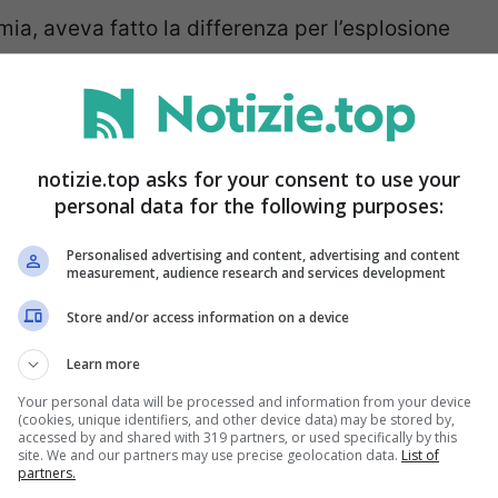
ia, aveva fatto la differenza per l’esplosione
social basato sugli audio: l’esclusività.
s
è stato senz’altro il fatto di avere una mole
notizie.top asks for your consent to use your
re, ossia quelli iscritti su Facebook ed
personal data for the following purposes:
trebbe pescare da quelli dell’ex Twitter. Ma
Personalised advertising and content, advertising and content
dell’inventore di Tesla e, soprattutto, come
measurement, audience research and services development
Store and/or access information on a device
Learn more
iante è proprio questo: non tutti possono
Your personal data will be processed and information from your device
(cookies, unique identifiers, and other device data) may be stored by,
accessed by and shared with 319 partners, or used specifically by this
site. We and our partners may use precise geolocation data.
List of
partners.
ziona il nuovo social su invito