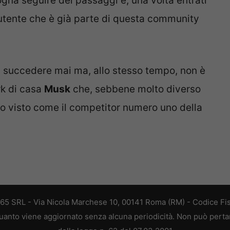
isogna seguire dei passaggi e, una volta entrati
n utente che è già parte di questa community
 succedere mai ma, allo stesso tempo, non è
rk di casa
Musk
che, sebbene molto diverso
nno visto come il competitor numero uno della
365 SRL - Via Nicola Marchese 10, 00141 Roma (RM) - Codice Fis
 quanto viene aggiornato senza alcuna periodicità. Non può perta