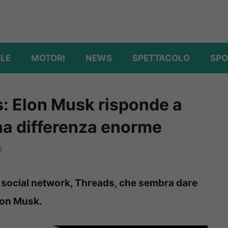
YLE
MOTORI
NEWS
SPETTACOLO
SPO
s: Elon Musk risponde a
na differenza enorme
i
 social network, Threads, che sembra dare
Elon Musk.