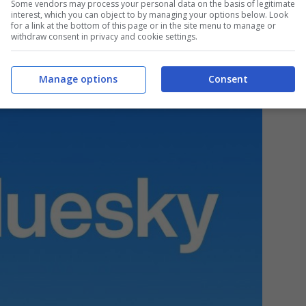
Some vendors may process your personal data on the basis of legitimate
interest, which you can object to by managing your options below. Look
for a link at the bottom of this page or in the site menu to manage or
withdraw consent in privacy and cookie settings.
Manage options
Consent