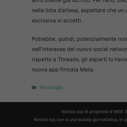
altro utente già iscritto. Per farlo, b
nella lista d’attesa, aspettare che u
esclusiva vi accetti.
Potrebbe, quindi, potenzialmente non
nell’interesse del nuovo social netwo
rispetto a Threads, gli esperti lo ha
nuova app firmata Meta.
Categorie
Tecnologia
Notizie.top di proprietà di WEB 
Notizie.top non è una testata giornalistica, in