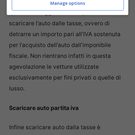
raggiungere il luogo di lavoro. Grazie a
Manage options
questo vantaggio fiscale è possibile
scaricare l’auto dalle tasse, ovvero di
detrarre un importo pari all’IVA sostenuta
per l’acquisto dell’auto dall’imponibile
fiscale. Non rientrano infatti in questa
agevolazione le vetture utilizzate
esclusivamente per fini privati o quelle di
lusso.
Scaricare auto partita iva
Infine scaricare auto dalla tasse è