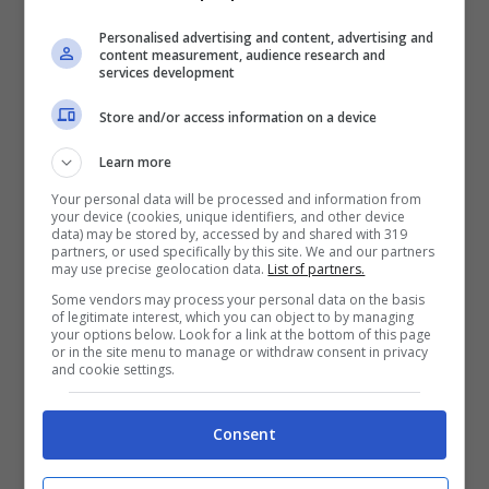
fare in alcuni casi in particolare, per i
lavoratori autonomi o per i professionisti
Personalised advertising and content, advertising and
content measurement, audience research and
services development
che utilizzano l’auto per lavoro: in questo
caso di possono detrarre una parte del
Store and/or access information on a device
costo della macchina dal reddito
Learn more
imponibile, riducendo così l’importo delle
Your personal data will be processed and information from
your device (cookies, unique identifiers, and other device
tasse da pagare.
data) may be stored by, accessed by and shared with 319
partners, or used specifically by this site. We and our partners
may use precise geolocation data.
List of partners.
Some vendors may process your personal data on the basis
Detrazione iva auto dipendenti
of legitimate interest, which you can object to by managing
your options below. Look for a link at the bottom of this page
or in the site menu to manage or withdraw consent in privacy
and cookie settings.
La detrazione IVA per l’acquisto dell’auto è
davvero molto utile per chi è dipendente e
Consent
necessita di utilizzare l’auto per