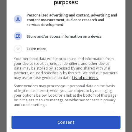
purposes:
dovermi pagare di più, ma questa è
Personalised advertising and content, advertising and
l’America e una cosa del genere non
content measurement, audience research and
services development
succederà mai, capito?”.
Store and/or access information on a device
Learn more
Your personal data will be processed and information from
your device (cookies, unique identifiers, and other device
data) may be stored by, accessed by and shared with 319
partners, or used specifically by this site. We and our partners
may use precise geolocation data.
List of partners.
Some vendors may process your personal data on the basis
of legitimate interest, which you can object to by managing
your options below. Look for a link at the bottom of this page
or in the site menu to manage or withdraw consent in privacy
and cookie settings.
Consent
Uno sfogo davvero degno di questo nome