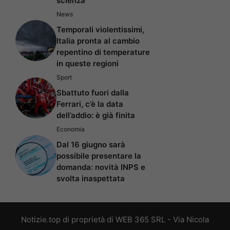
scienza
News
Temporali violentissimi,
Italia pronta al cambio
repentino di temperature
in queste regioni
Sport
Sbattuto fuori dalla
Ferrari, c’è la data
dell’addio: è già finita
Economia
Dal 16 giugno sarà
possibile presentare la
domanda: novità INPS e
svolta inaspettata
Notizie.top di proprietà di WEB 365 SRL - Via Nicola