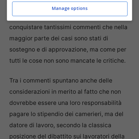
che in poco tempo su Tik Tok è arrivato a
Manage options
10 mila visualizzazioni facendole anche
conquistare tantissimi commenti che nella
maggior parte dei casi sono stati di
sostegno e di approvazione, ma come per
tutti le cose non sono mancate le critiche.
Tra i commenti spuntano anche delle
considerazioni in merito al fatto che non
dovrebbe essere una loro responsabilità
pagare lo stipendio dei camerieri, ma del
datore di lavoro, secondo la classica
posizione del dibattito sui lavoratori della