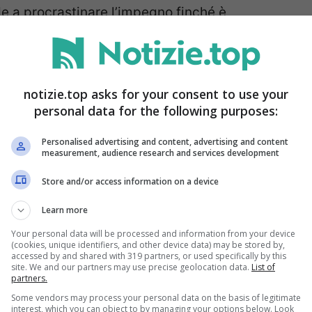
nde a procrastinare l’impegno finché è
aggi che possono facilitare l’operazione e
tempo.
notizie.top asks for your consent to use your
aroba
personal data for the following purposes:
Personalised advertising and content, advertising and content
i deve fare il cambio di stagione è quello di
measurement, audience research and services development
si decide di farlo in una giornata ‘tranquilla’,
Store and/or access information on a device
iù tempo a disposizione per valutare bene
Learn more
tto che i consigli aiuteranno a velocizzare
Your personal data will be processed and information from your device
(cookies, unique identifiers, and other device data) may be stored by,
ti contati, per selezionare bene i capi e
accessed by and shared with 319 partners, or used specifically by this
site. We and our partners may use precise geolocation data.
List of
vo lavoro.
partners.
Some vendors may process your personal data on the basis of legitimate
interest, which you can object to by managing your options below. Look