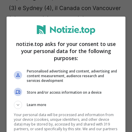
(3) e Sydney (4), il Canada con Vancouver
(5), Calgary (7) e Toronto (9), la Svizzera
con Zurigo (6) e Ginevra (8), il Giappone
con Osaka (10) e la Nuova Zelanda con
notizie.top asks for your consent to use
Auckland (10).
your personal data for the following
purposes:
Tra le città più piacevoli del 2023, la
top
Personalised advertising and content, advertising and
content measurement, audience research and
ten
è quindi di nuovo monopolizzata da
services development
Vienna
, che conquista il primo posto per la
Store and/or access information on a device
quarta volta e per il secondo anno
Learn more
consecutivo. Così come l’anno scorso, è
Your personal data will be processed and information from
your device (cookies, unique identifiers, and other device
Damasco
(Siria) a occupare l’ultima
data) may be stored by, accessed by and shared with 319
partners, or used specifically by this site. We and our partners