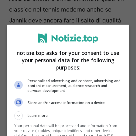
classico nel tennis moderno anche se
Jannik deve ancora fare il salto di qualità
definitivo per mettere in difficoltà lo
spagnolo su alcuni campi. Anche se
notizie.top asks for your consent to use
bisogna dire che
gli scontri diretti sono a
your personal data for the following
favore dell’azzurro
e l’ultimo è stato vinto
purposes:
dall’altoaltesino in tre set a Miami.
Personalised advertising and content, advertising and
content measurement, audience research and
services development
Guardando solamente a questo 2023 le
Store and/or access information on a device
sfide sono in parità e, quindi, la terza
Learn more
partita si candida ad essere quella
Your personal data will be processed and information from
decisiva. Come detto in precedenza,
your device (cookies, unique identifiers, and other device
data) may be stored by, accessed by and shared with 319