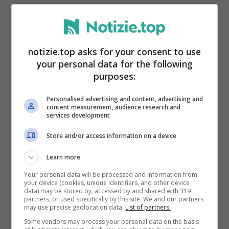
E’ andata a finire proprio in questo modo,
un addetto alla sicurezza ha decisamente
notizie.top asks for your consent to use
preso e poi ingoiato i soldi che un
your personal data for the following
passeggero poco prima aveva rubato e
purposes:
che con certezza aveva intenzione di
Personalised advertising and content, advertising and
content measurement, audience research and
portare a casa propria.
services development
Store and/or access information on a device
Learn more
Your personal data will be processed and information from
your device (cookies, unique identifiers, and other device
data) may be stored by, accessed by and shared with 319
partners, or used specifically by this site. We and our partners
may use precise geolocation data.
List of partners.
Some vendors may process your personal data on the basis