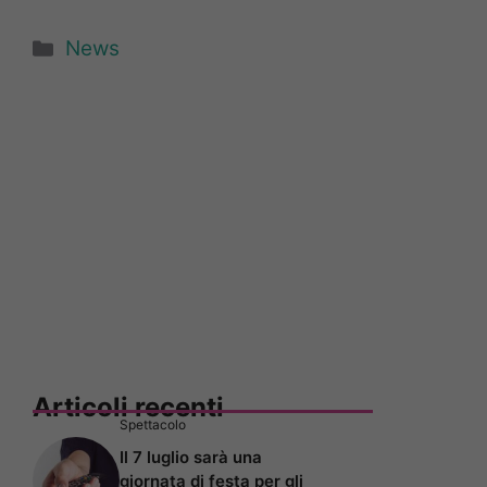
Categorie
News
Articoli recenti
Spettacolo
Il 7 luglio sarà una
giornata di festa per gli